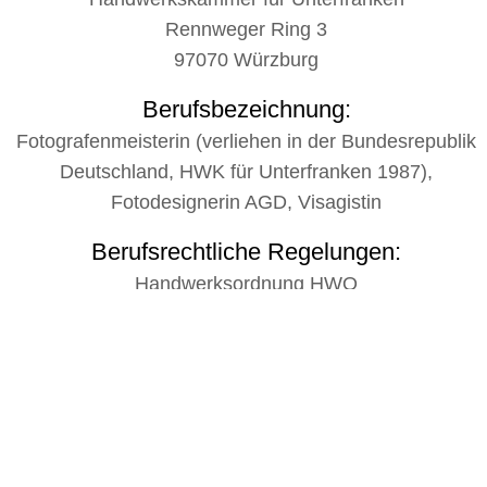
Rennweger Ring 3
97070 Würzburg
Berufsbezeichnung:
Fotografenmeisterin (verliehen in der Bundesrepublik
Deutschland, HWK für Unterfranken 1987),
Fotodesignerin AGD, Visagistin
Berufsrechtliche Regelungen:
Handwerksordnung HWO
Gesellschaftsform:
Selbstständig
Steuernummer:
227/207/70249 ; USt-Id Nr.:
DE132984477
Kontaktmöglichkeiten:
Tel.: 0152 540 502 05