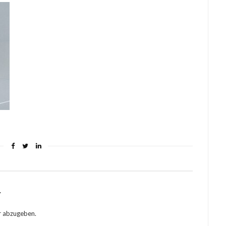
r
r abzugeben.