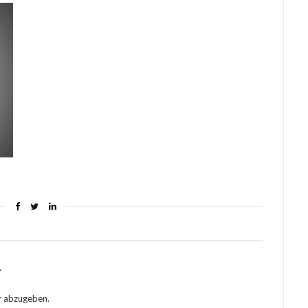
r
r abzugeben.