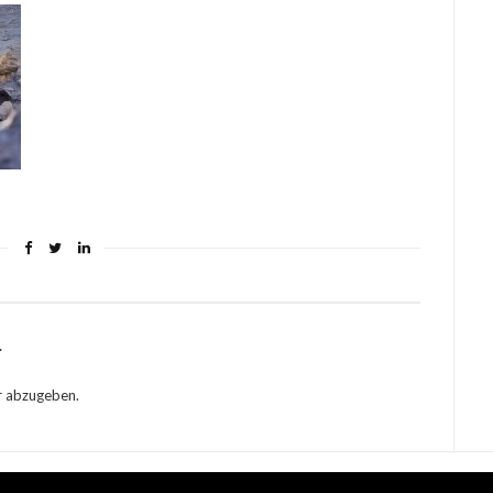
r
r abzugeben.