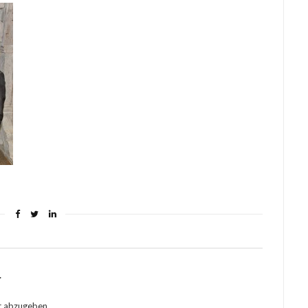
r
r abzugeben.