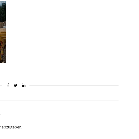
r
r abzugeben.