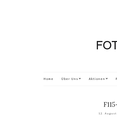
Home
Über Uns
Aktionen
F115
12. August